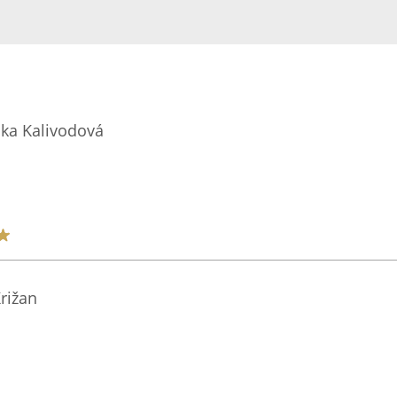
ika Kalivodová
Križan