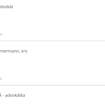
advokát
mmermann, sro
- advokátka