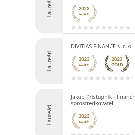
Laureáti
DIVITIAS FINANCE s. r. o.
Laureáti
Jakub Prístupník - finanč
sprostredkovateľ
Laureáti