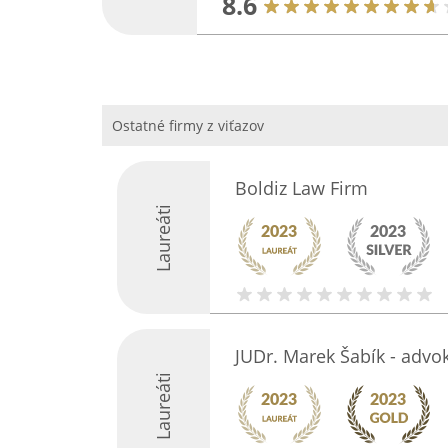
8.6
Ostatné firmy z viťazov
Boldiz Law Firm
Laureáti
JUDr. Marek Šabík - advo
Laureáti