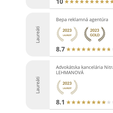
10
Bepa reklamná agentúra
Laureáti
8.7
Advokátska kancelária Nitra
LEHMANOVÁ
Laureáti
8.1