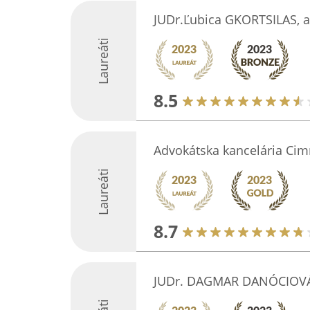
JUDr.Ľubica GKORTSILAS, 
Laureáti
8.5
Advokátska kancelária Ci
Laureáti
8.7
JUDr. DAGMAR DANÓCIOVÁ 