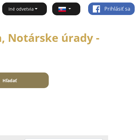
Prihlásiť sa
Iné odvetvia
, Notárske úrady -
Hľadať