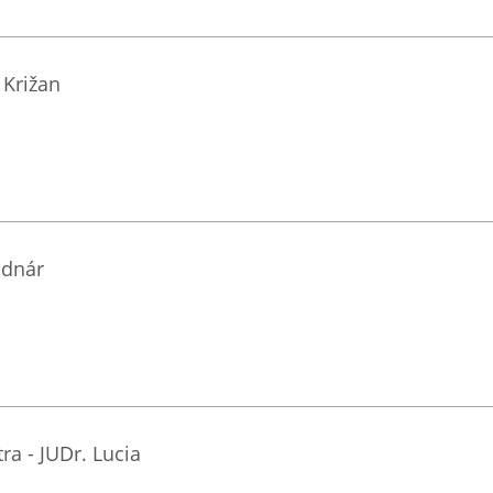
 Križan
odnár
ra - JUDr. Lucia