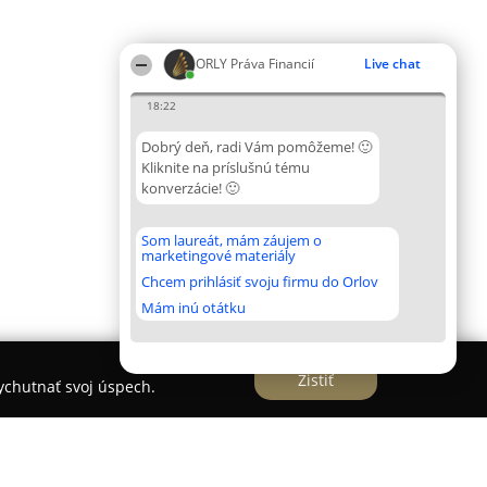
ORLY Práva Financií
Live chat
18:22
Dobrý deň, radi Vám pomôžeme! 🙂
Kliknite na príslušnú tému
konverzácie! 🙂
Som laureát, mám záujem o
marketingové materiály
Chcem prihlásiť svoju firmu do Orlov
Mám inú otátku
Zistiť
vychutnať svoj úspech.
čto a mzdy s. r. o.