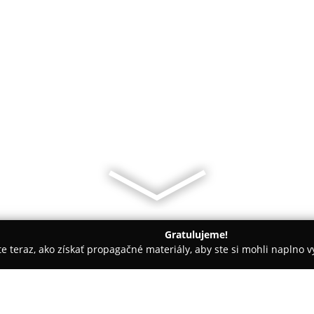
Gratulujeme!
ite teraz, ako získať propagačné materiály, aby ste si mohli naplno 
ční poradcovia, Notárske úrady - Zvolen
Účtovníctvo a mzdy - Ú