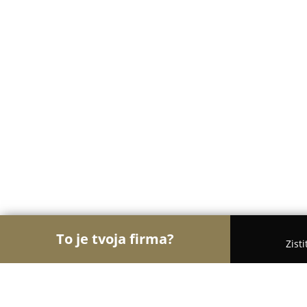
To je tvoja firma?
Zist
Orly Práva Financií
Advokátske kancelárie, Finan