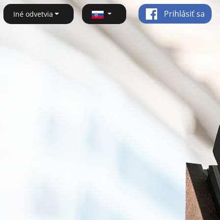
Prihlásiť sa
Iné odvetvia