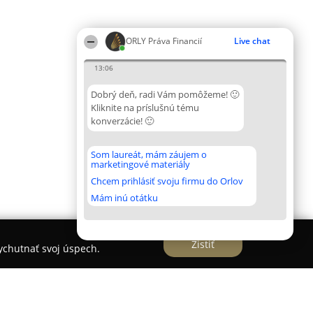
ORLY Práva Financií
Live chat
13:06
Dobrý deň, radi Vám pomôžeme! 🙂
Kliknite na príslušnú tému
konverzácie! 🙂
Som laureát, mám záujem o
marketingové materiály
Chcem prihlásiť svoju firmu do Orlov
Mám inú otátku
Zistiť
vychutnať svoj úspech.
lária JUDr. Ján Bartánus