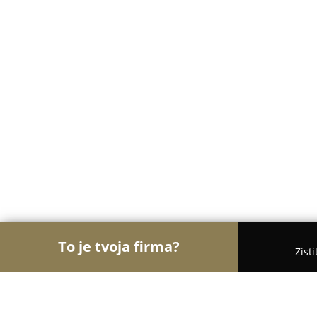
To je tvoja firma?
Zist
Orly Práva Financií
Advokátske kancelárie, Fina