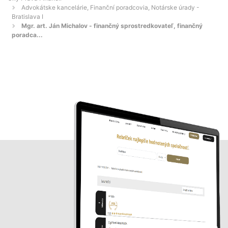
Advokátske kancelárie, Finanční poradcovia, Notárske úrady -
Bratislava I
Mgr. art. Ján Michalov - finančný sprostredkovateľ, finančný
poradca...