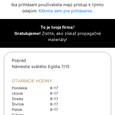
Iba prihlásení používatelia majú prístup k týmto
údajom.
Kliknite sem pre prihlásenie.
To je tvoja firma
?
Gratulujeme!
Zistite, ako získať propagačné
materiály!
Poprad
Námestie svätého Egídia 7/15
OTVÁRACIE HODINY:
Pondelok
8–17
Utorok
8–17
Streda
8–17
Štvrtok
8–17
Piatok
8–17
Sobota
-