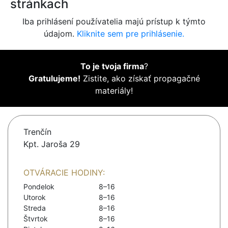
stránkach
Iba prihlásení používatelia majú prístup k týmto
údajom.
Kliknite sem pre prihlásenie.
To je tvoja firma
?
Gratulujeme!
Zistite, ako získať propagačné
materiály!
Trenčín
Kpt. Jaroša 29
OTVÁRACIE HODINY:
Pondelok
8–16
Utorok
8–16
Streda
8–16
Štvrtok
8–16