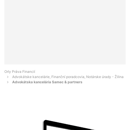
Orly Práva Financií
Advokátske kancelárie, Finanční poradcovia, Notárske úrady - Žilina
Advokátska kancelária Samec & partners