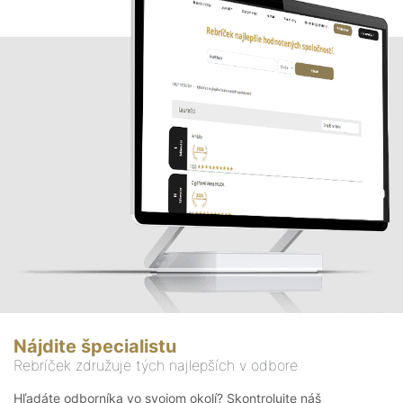
Nájdite špecialistu
Rebríček združuje tých najlepších v odbore
Hľadáte odborníka vo svojom okolí? Skontrolujte náš