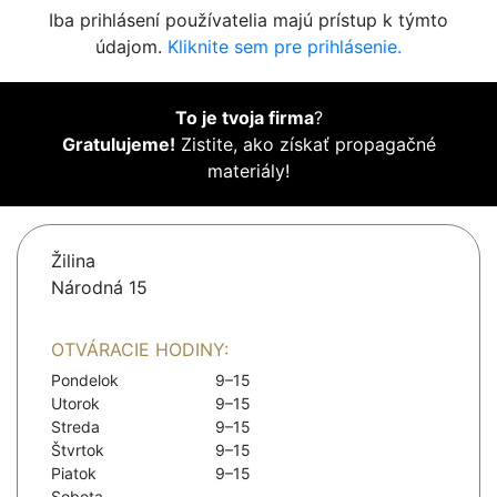
Iba prihlásení používatelia majú prístup k týmto
údajom.
Kliknite sem pre prihlásenie.
To je tvoja firma
?
Gratulujeme!
Zistite, ako získať propagačné
materiály!
Žilina
Národná 15
OTVÁRACIE HODINY:
Pondelok
9–15
Utorok
9–15
Streda
9–15
Štvrtok
9–15
Piatok
9–15
Sobota
-