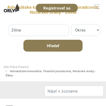
Advokátske kancelárie, Finanční poradcovia,
Registrovať sa
Notárske úrady - Žilina
Hľadať
Orly Práva Financií
Advokátske kancelárie, Finanční poradcovia, Notárske úrady -
Žilina