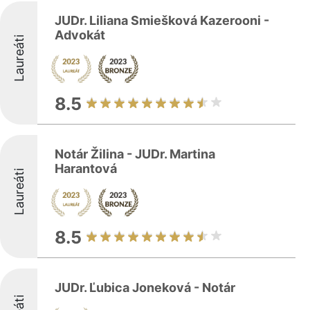
JUDr. Liliana Smiešková Kazerooni -
Advokát
Laureáti
8.5
Notár Žilina - JUDr. Martina
Harantová
Laureáti
8.5
JUDr. Ľubica Joneková - Notár