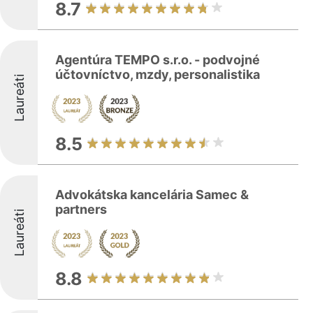
8.7
Agentúra TEMPO s.r.o. - podvojné
účtovníctvo, mzdy, personalistika
Laureáti
8.5
Advokátska kancelária Samec &
partners
Laureáti
8.8