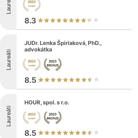
Laureáti
8.3
JUDr. Lenka Špiriaková, PhD.,
advokátka
Laureáti
8.5
HOUR, spol. s r.o.
Laureáti
8.5