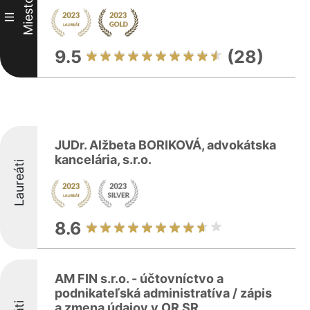
Miesto
III
9.5
(28)
JUDr. Alžbeta BORIKOVÁ, advokátska
kancelária, s.r.o.
Laureáti
8.6
AM FIN s.r.o. - účtovníctvo a
podnikateľská administratíva / zápis
a zmena údajov v OR SR