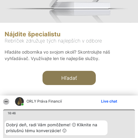
Nájdite špecialistu
Rebríček združuje tých najlepších v odbore
Hľadáte odborníka vo svojom okolí? Skontrolujte náš
vyhľadávač. Využívajte len tie najlepšie služby.
Hľadať
ORLY Práva Financií
Live chat
16:46
Organizátor hodnotenia
Hodnotenie
Kontakt
Dobrý deň, radi Vám pomôžeme! 🙂 Kliknite na
Bright Side Solutions sp. z o.
Laureáti
Kontakt
príslušnú tému konverzácie! 🙂
o. sp. k.
Lista
ul. Ruska 22
wszystkich